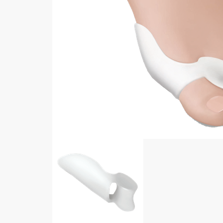
Αποκατάσταση
Νοσοκομειακές Κλίνες
Ηλεκτρικές πολυθρόνες
Ανατομικά Μαξιλάρια
Βοηθήματα κατακλίσεων &
αεροστρώματα
Αναπηρικά Αμαξίδια
Βοηθήματα Μπάνιου
Βοηθήματα Βάδισης
Ιατρικά βοηθήματα
Aspen