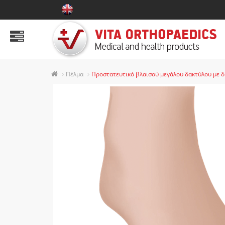
ΠΡΟΪΟΝΤΑ
Αυχένας
Ώμος & Άνω άκρα
Πέλμα
Προστατευτικό βλαισού μεγάλου δακτύλου με δ
Κορμός
Κοιλιακή χώρα
Ισχίο και γόνατο
Ποδοκνημική
Πέλμα
Κάλτσες Φλεβίτιδας
Παιδιατρική Σειρά