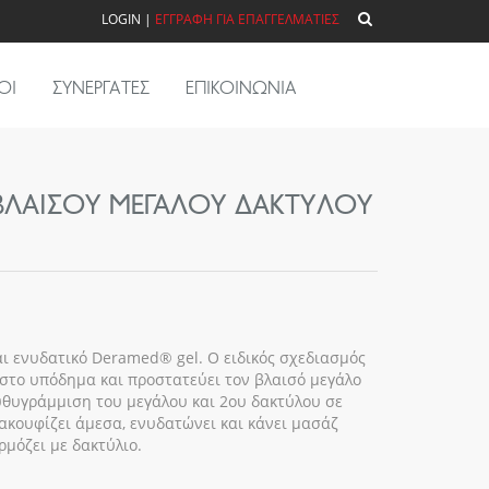
LOGIN
|
ΕΓΓΡΑΦΗ ΓΙΑ ΕΠΑΓΓΕΛΜΑΤΙΕΣ
ΟΙ
ΣΥΝΕΡΓΑΤΕΣ
ΕΠΙΚΟΙΝΩΝΙΑ
ΒΛΑΙΣΟΎ ΜΕΓΆΛΟΥ ΔΑΚΤΎΛΟΥ
αι ενυδατικό Deramed® gel. Ο ειδικός σχεδιασμός
στο υπόδημα και προστατεύει τον βλαισό μεγάλο
ευθυγράμμιση του μεγάλου και 2ου δακτύλου σε
ακουφίζει άμεσα, ενυδατώνει και κάνει μασάζ
ρμόζει με δακτύλιο.