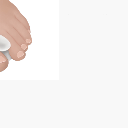
Προστατευτικό
βλαισού