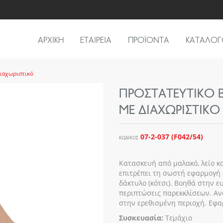
ΑΡΧΙΚΗ
ΕΤΑΙΡΕΙΑ
ΠΡΟΪΟΝΤΑ
ΚΑΤΑΛΟΓ
ιαχωριστικό
ΠΡΟΣΤΑΤΕΥΤΙΚΌ 
ΜΕ ΔΙΑΧΩΡΙΣΤΙΚΌ
07-2-037 (F042/54)
ΚΩΔΙΚΌΣ
Κατασκευή από μαλακό, λείο κ
επιτρέπει τη σωστή εφαρμογή 
δάκτυλο (κότσι). Βοηθά στην 
περιπτώσεις παρεκκλίσεων. Αν
στην ερεθισμένη περιοχή. Εφα
Συσκευασία:
Τεμάχιο