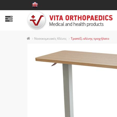
ΠΡΟΪΟΝΤΑ
Αυχένας
Ώμος & Άνω άκρα
Νοσοκομειακές Κλίνες
Τραπέζι κλίνης τροχήλατο
Κορμός
Κοιλιακή χώρα
Ισχίο και γόνατο
Ποδοκνημική
Πέλμα
Κάλτσες Φλεβίτιδας
Παιδιατρική Σειρά