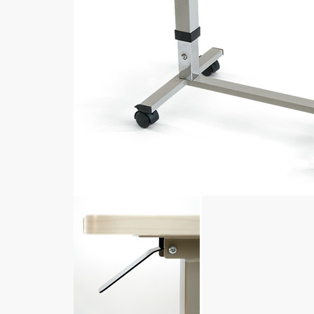
Αποκατάσταση
Νοσοκομειακές Κλίνες
Ηλεκτρικές πολυθρόνες
Ανατομικά Μαξιλάρια
Βοηθήματα κατακλίσεων &
αεροστρώματα
Αναπηρικά Αμαξίδια
Βοηθήματα Μπάνιου
Βοηθήματα Βάδισης
Ιατρικά βοηθήματα
Aspen