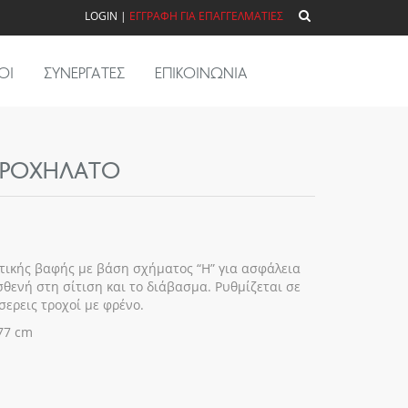
LOGIN
|
ΕΓΓΡΑΦΗ ΓΙΑ ΕΠΑΓΓΕΛΜΑΤΙΕΣ
ΟΙ
ΣΥΝΕΡΓΑΤΕΣ
ΕΠΙΚΟΙΝΩΝΙΑ
 ΤΡΟΧΉΛΑΤΟ
τικής βαφής µε βάση σχήµατος “H” για ασφάλεια
θενή στη σίτιση και το διάβασµα. Ρυθµίζεται σε
ερεις τροχοί µε φρένο.
 77 cm