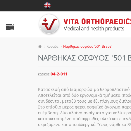
ΠΡΟΪΟΝΤΑ
Αυχένας
Ώμος & Άνω άκρα
Κορμός
Νάρθηκας οσφύος '501 Brace'
Κορμός
ΝΆΡΘΗΚΑΣ ΟΣΦΎΟΣ '501 B
Κοιλιακή χώρα
04-2-011
ΚΩΔΙΚΌΣ
Ισχίο και γόνατο
Ποδοκνημική
Κατασκευή από διαμορφώσιμο θερμοπλαστικό υλ
Αποτελείται από δύο εργονομικά τμήματα (πρόσ
Πέλμα
συνδέονται μεταξύ τους με έξι πλάγιους διπλ
Στο οπίσθιο μέρος φέρει οσφυϊκό άνοιγμα παρ
Κάλτσες Φλεβίτιδας
επέμβαση. Δύο πλαϊνά ανοίγματα για καλύτερο
κατασκευασμένη από αφρώδες υλικό και επενδ
Παιδιατρική Σειρά
αεριζόμενο και υποαλλεργικό. Ύψος νάρθηκα 3