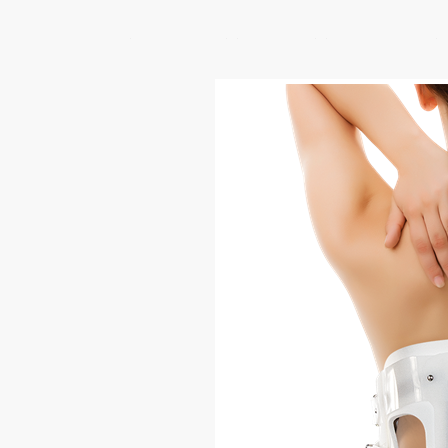
Αποκατάσταση
ΝΑΡΘΗΚΑΣ
ΟΣΦΥΟΣ
ΟΡΘΟΠΕΔΙΚΑ
Νοσοκομειακές Κλίνες
Ηλεκτρικές πολυθρόνες
Ανατομικά Μαξιλάρια
Βοηθήματα κατακλίσεων &
αεροστρώματα
Αναπηρικά Αμαξίδια
Βοηθήματα Μπάνιου
Βοηθήματα Βάδισης
Ιατρικά βοηθήματα
Aspen