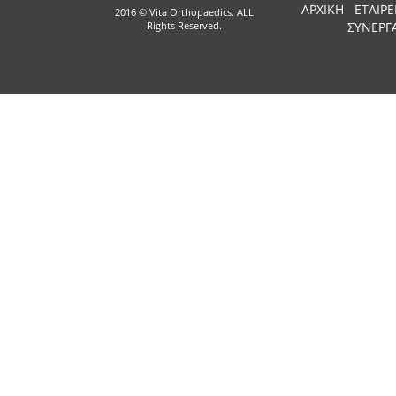
ΑΡΧΙΚΗ
ΕΤΑΙΡΕ
2016 © Vita Orthopaedics. ALL
Rights Reserved.
ΣΥΝΕΡΓ