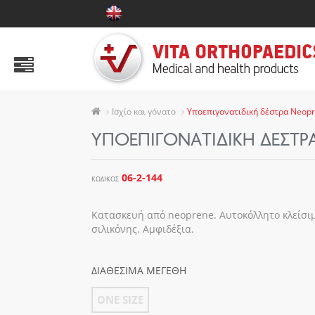
ΠΡΟΪΟΝΤΑ
Αυχένας
Ώμος & Άνω άκρα
Ισχίο και γόνατο
Υποεπιγονατιδική δέστρα Neopr
Κορμός
ΥΠΟΕΠΙΓΟΝΑΤΙΔΙΚΉ ΔΈΣΤΡ
Κοιλιακή χώρα
06-2-144
ΚΩΔΙΚΌΣ
Ισχίο και γόνατο
Ποδοκνημική
Κατασκευή από neoprene. Αυτοκόλλητο κλείσιμ
σιλικόνης. Αμφιδέξια.
Πέλμα
Κάλτσες Φλεβίτιδας
ΔΙΑΘΈΣΙΜΑ ΜΕΓΈΘΗ
Παιδιατρική Σειρά
ONE SIZE