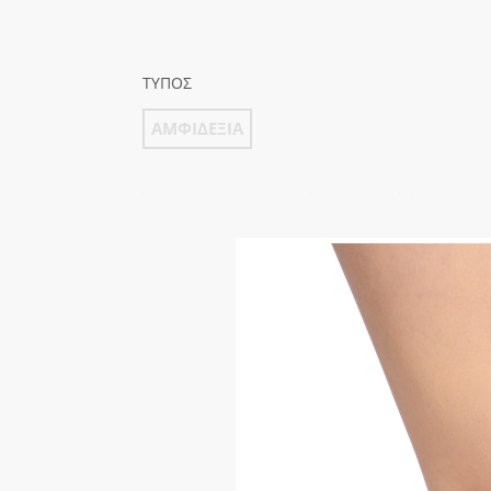
Αποκατάσταση
Νοσοκομειακές Κλίνες
ΤΎΠΟΣ
Ηλεκτρικές πολυθρόνες
ΑΜΦΙΔΕΞΙΑ
Ανατομικά Μαξιλάρια
Βοηθήματα κατακλίσεων &
ΥΠΟΕΠΙΓΟΝΑΤΙΔΙΚΗ
ΔΕΣΤΡΑ
NEOPRE
αεροστρώματα
Αναπηρικά Αμαξίδια
Βοηθήματα Μπάνιου
Βοηθήματα Βάδισης
Ιατρικά βοηθήματα
Aspen